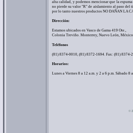
alta calidad, y podemos mencionar que la espum
no pierde su valor "R" de aislamiento al paso de
por lo tanto nuestros productos NO DAÑAN 
Dirección:
Estamos ubicados en Vasco de Gama 419 Ote.,
Colonia Treviño. Monterrey, Nuevo León, México,
Teléfonos
(81) 8374-0010, (81) 8372-1694. Fax: (81) 8374-
Horarios:
Lunes a Viernes 8 a 12 a.m. y 2 a 6 p.m. Sábado 8 a
© 