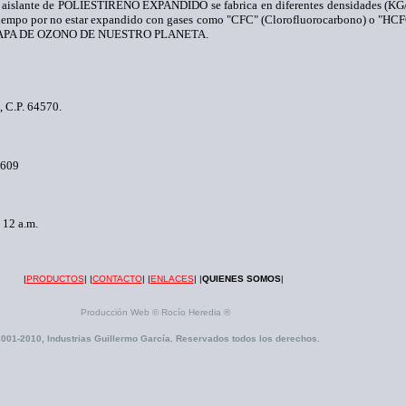
a aislante de POLIESTIRENO EXPANDIDO se fabrica en diferentes densidades (KG/
l tiempo por no estar expandido con gases como "CFC" (Clorofluorocarbono) o "HCF
LA CAPA DE OZONO DE NUESTRO PLANETA.
 C.P. 64570.
2609
 12 a.m.
|
PRODUCTOS
|
|
CONTACTO
|
|
ENLACES
|
|
QUIENES SOMOS
|
Producción Web © Rocío Heredia ®
2001-2010, Industrias Guillermo García. Reservados todos los derechos.